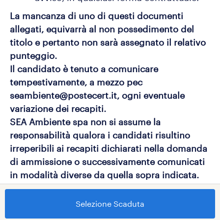
La mancanza di uno di questi documenti
allegati, equivarrà al non possedimento del
titolo e pertanto non sarà assegnato il relativo
punteggio.
Il candidato è tenuto a comunicare
tempestivamente, a mezzo pec
seambiente@postecert.it, ogni eventuale
variazione dei recapiti.
SEA Ambiente spa non si assume la
responsabilità qualora i candidati risultino
irreperibili ai recapiti dichiarati nella domanda
di ammissione o successivamente comunicati
in modalità diverse da quella sopra indicata.
La Società SEA AMBIENTE S.p.A. si riserva di
verificare la veridicità delle dichiarazioni
Selezione Scaduta
sostitutive rese dal candidato. Qualora in sede