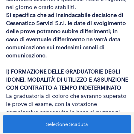
nel giorno e orario stabiliti.
Si specifica che ad insindacabile decisione di
Cesenatico Servizi S.r.l. le date di svolgimento
delle prove potranno subire differimenti; in
caso di eventuale differimento ne verrà data
comunicazione sui medesimi canali di
comunicazione.
I) FORMAZIONE DELLE GRADUATORIE DEGLI
IDONEI, MODALITÀ' DI UTILIZZO E ASSUNZIONE
CON CONTRATTO A TEMPO INDETERMINATO
La graduatoria di coloro che avranno superato
le prove di esame, con la votazione
complessiva conseguita in base ai punteggi
sopracitati, sarà pubblicata sul sito
Selezione Scaduta
istituzionale di Cesenatico Servizi S.r.l